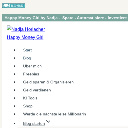
Zum
Happy Money Girl by Nadja . Spare - Automatisiere - Investiere
Inhalt
springen
Start
Blog
Über mich
Freebies
Geld sparen & Organisieren
Geld verdienen
KI Tools
Shop
Werde die nächste leise Millionärin
Blog starten